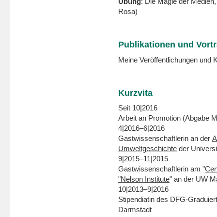
Übung
: Die Magie der Medien,
Rosa)
Publikationen und Vort
Meine Veröffentlichungen und K
Kurzvita
Seit 10|2016
Arbeit an Promotion (Abgabe M
4|2016–6|2016
Gastwissenschaftlerin an der
A
Umweltgeschichte
der Universi
9|2015–11|2015
Gastwissenschaftlerin am "
Cen
"Nelson Institute
" an der UW M
10|2013–9|2016
Stipendiatin des DFG-Graduiert
Darmstadt