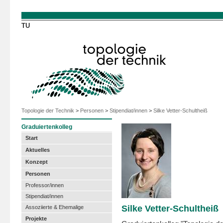
Direkt zum Inhalt
TU
Topologie der Technik
>
Personen
>
Stipendiat/innen
>
Silke Vetter-Schultheiß
Graduiertenkolleg
Start
Aktuelles
Konzept
Personen
Professor/innen
Stipendiat/innen
Silke Vetter-Schultheiß
Assoziierte & Ehemalige
Projekte