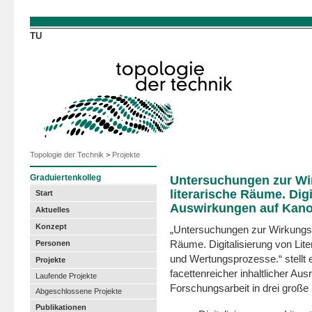
Direkt zum Inhalt
TU
Topologie der Technik
>
Projekte
Graduiertenkolleg
Untersuchungen zur Wi
literarische Räume. Dig
Start
Auswirkungen auf Kano
Aktuelles
Konzept
„Untersuchungen zur Wirkungsm
Personen
Räume. Digitalisierung von Lit
und Wertungsprozesse.“ stellt e
Projekte
facettenreicher inhaltlicher Aus
Laufende Projekte
Forschungsarbeit in drei große
Abgeschlossene Projekte
Publikationen