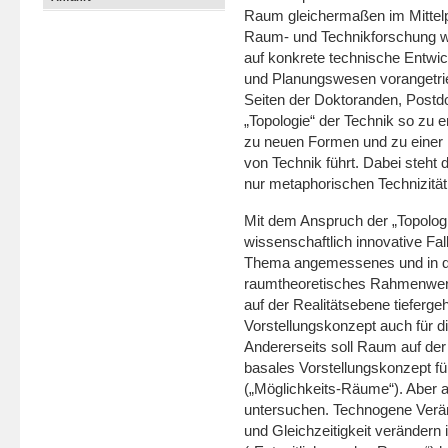
Raum gleicher­maßen im Mittelp
Raum- und Technikforschung wir
auf konkrete technische Entwic
und Planungswesen vorange­trieb
Seiten der Dok­toranden, Post
„Topologie“ der Technik so zu e
zu neuen Formen und zu einer 
von Technik führt. Dabei steht 
nur metaphorischen Technizitä
Mit dem Anspruch der „Topologi
wissenschaft­lich innovative Fa
Thema angemessenes und in d
raumtheoretisches Rahmenwerk 
auf der Realitätsebene tieferg
Vorstellungskonzept auch für d
Andererseits soll Raum auf der
basales Vorstellungskonzept fü
(„Möglichkeits-Räume“). Aber a
untersuchen. Technogene Verän
und Gleichzeitigkeit veränder