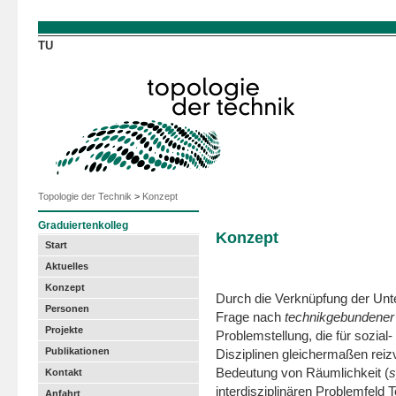
Direkt zum Inhalt
TU
Topologie der Technik
>
Konzept
Graduiertenkolleg
Konzept
Start
Aktuelles
Konzept
Durch die Verknüpfung der Un
Personen
Frage nach
technikgebundener
Projekte
Problem­stellung, die für sozia
Publikationen
Disziplinen gleicher­maßen reizv
Bedeutung von Räumlichkeit (
s
Kontakt
interdisziplinären Problemfeld
Anfahrt