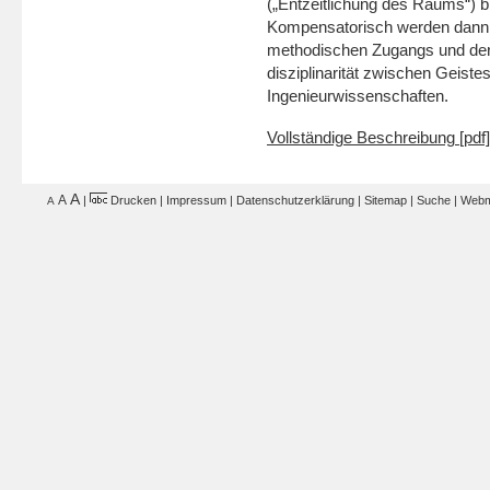
(„Entzeitlichung des Raums“) b
Kompensatorisch werden dann 
methodischen Zugangs und der A
disziplinarität zwischen Geist
Ingenieurwissenschaften.
Vollständige Beschreibung [pdf]
A
A
|
Drucken
|
Impressum
|
Datenschutzerklärung
|
Sitemap
|
Suche
|
Webm
A