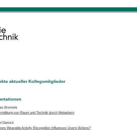
ekte aktueller Kollegsmitglieder
ertationen
as Brenneis
ermittlung von Raum und Technik durch Metaphern
 Dietrich
es Wearable Activity Recognition Influences Users' Actions?