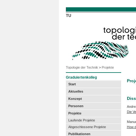
Direkt zum Inhalt
TU
Topologie der Technik
>
Projekte
Graduiertenkolleg
Proj
Start
Aktuelles
Diss
Konzept
Personen
Andre
Die V
Projekte
Laufende Projekte
Manuel
Abgeschlossene Projekte
How do
Publikationen