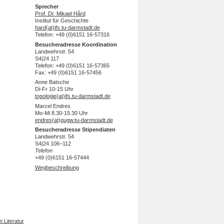
Sprecher
Prof. Dr. Mikael Hård
Institut für Geschichte
hard(at)ifs.tu-darmstadt.de
Telefon: +49 (0)6151 16-57316
Besucheradresse Koordination
Landwehrstr. 54
S4|24 117
Telefon: +49 (0)6151 16-57365
Fax: +49 (0)6151 16-57456
Anne Batsche
Di-Fr 10-15 Uhr
topologie(at)ifs.tu-darmstadt.de
Marcel Endres
Mo-Mi 8.30-15.30 Uhr
endres(at)gugw.tu-darmstadt.de
Besucheradresse Stipendiaten
Landwehrstr. 54
S4|24 106–112
Telefon
+49 (0)6151 16-57444
Wegbeschreibung
 Literatur