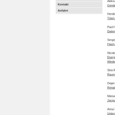
Aleks
Kontakt
Gender
Anfahrt
Herdi
Töten 
Paul 
Datenb
Serge
Flash
Nicol
Energi
Winde
Sina 
Raum 
Dejan
Renai
Manue
Jacque
Anna 
Unters