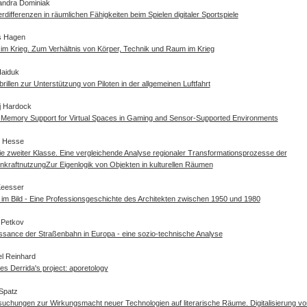
andra Dominiak
differenzen in räumlichen Fähigkeiten beim Spielen digitaler Sportspiele
s Hagen
im Krieg. Zum Verhältnis von Körper, Technik und Raum im Krieg
Haiduk
rillen zur Unterstützung von Piloten in der allgemeinen Luftfahrt
j Hardock
-Memory Support for Virtual Spaces in Gaming and Sensor-Supported Environments
e Hesse
e zweiter Klasse. Eine vergleichende Analyse regionaler Transformationsprozesse der
nkraftnutzung
Zur Eigenlogik von Objekten in kulturellen Räumen
Keesser
im Bild - Eine Professionsgeschichte des Architekten zwischen 1950 und 1980
 Petkov
ssance der Straßenbahn in Europa - eine sozio-technische Analyse
l Reinhard
s Derrida's project: aporetology
Spatz
uchungen zur Wirkungsmacht neuer Technologien auf literarische Räume. Digitalisierung von