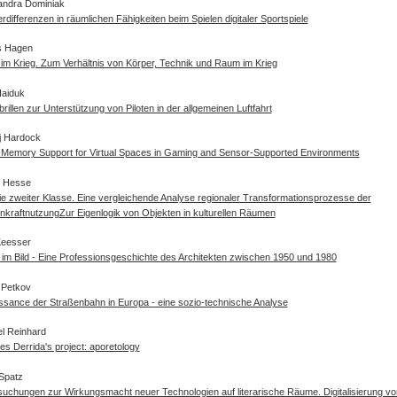
andra Dominiak
differenzen in räumlichen Fähigkeiten beim Spielen digitaler Sportspiele
s Hagen
im Krieg. Zum Verhältnis von Körper, Technik und Raum im Krieg
Haiduk
rillen zur Unterstützung von Piloten in der allgemeinen Luftfahrt
j Hardock
-Memory Support for Virtual Spaces in Gaming and Sensor-Supported Environments
e Hesse
e zweiter Klasse. Eine vergleichende Analyse regionaler Transformationsprozesse der
nkraftnutzung
Zur Eigenlogik von Objekten in kulturellen Räumen
Keesser
im Bild - Eine Professionsgeschichte des Architekten zwischen 1950 und 1980
 Petkov
ssance der Straßenbahn in Europa - eine sozio-technische Analyse
l Reinhard
s Derrida's project: aporetology
Spatz
uchungen zur Wirkungsmacht neuer Technologien auf literarische Räume. Digitalisierung von