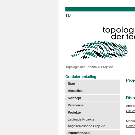
Direkt zum Inhalt
TU
Topologie der Technik
>
Projekte
Graduiertenkolleg
Proj
Start
Aktuelles
Diss
Konzept
Personen
Andre
Die V
Projekte
Laufende Projekte
Manuel
Abgeschlossene Projekte
How do
Publikationen