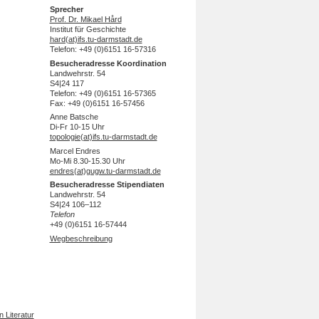
Sprecher
Prof. Dr. Mikael Hård
Institut für Geschichte
hard(at)ifs.tu-darmstadt.de
Telefon: +49 (0)6151 16-57316
Besucheradresse Koordination
Landwehrstr. 54
S4|24 117
Telefon: +49 (0)6151 16-57365
Fax: +49 (0)6151 16-57456
Anne Batsche
Di-Fr 10-15 Uhr
topologie(at)ifs.tu-darmstadt.de
Marcel Endres
Mo-Mi 8.30-15.30 Uhr
endres(at)gugw.tu-darmstadt.de
Besucheradresse Stipendiaten
Landwehrstr. 54
S4|24 106–112
Telefon
+49 (0)6151 16-57444
Wegbeschreibung
 Literatur