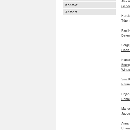
Aleks
Kontakt
Gender
Anfahrt
Herdi
Töten 
Paul 
Datenb
Serge
Flash
Nicol
Energi
Winde
Sina 
Raum 
Dejan
Renai
Manue
Jacque
Anna 
Unters