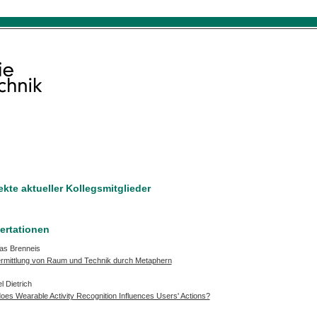
ekte aktueller Kollegsmitglieder
ertationen
as Brenneis
ermittlung von Raum und Technik durch Metaphern
 Dietrich
es Wearable Activity Recognition Influences Users' Actions?