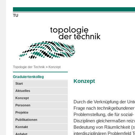
Direkt zum Inhalt
TU
Topologie der Technik
>
Konzept
Graduiertenkolleg
Konzept
Start
Aktuelles
Konzept
Durch die Verknüpfung der Un
Personen
Frage nach
technikgebundener
Projekte
Problem­stellung, die für sozia
Publikationen
Disziplinen gleicher­maßen reizv
Bedeutung von Räumlichkeit (
s
Kontakt
interdisziplinären Problemfeld
Anfahrt