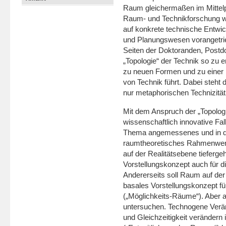
Raum gleicher­maßen im Mittelp
Raum- und Technikforschung wir
auf konkrete technische Entwic
und Planungswesen vorange­trieb
Seiten der Dok­toranden, Post
„Topologie“ der Technik so zu e
zu neuen Formen und zu einer 
von Technik führt. Dabei steht 
nur metaphorischen Technizitä
Mit dem Anspruch der „Topologi
wissenschaft­lich innovative Fa
Thema angemessenes und in d
raumtheoretisches Rahmenwerk 
auf der Realitätsebene tieferg
Vorstellungskonzept auch für d
Andererseits soll Raum auf der
basales Vorstellungskonzept fü
(„Möglichkeits-Räume“). Aber a
untersuchen. Technogene Verän
und Gleichzeitigkeit veränder