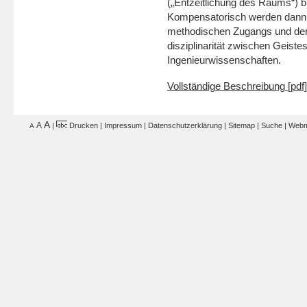
(„Entzeitlichung des Raums“) b
Kompensatorisch werden dann 
methodischen Zugangs und der A
disziplinarität zwischen Geist
Ingenieurwissenschaften.
Vollständige Beschreibung [pdf]
A
A
|
Drucken
|
Impressum
|
Datenschutzerklärung
|
Sitemap
|
Suche
|
Webm
A