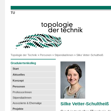
Direkt zum Inhalt
TU
Topologie der Technik
>
Personen
>
Stipendiat/innen
>
Silke Vetter-Schultheiß
Graduiertenkolleg
Start
Aktuelles
Konzept
Personen
Professor/innen
Stipendiat/innen
Silke Vetter-Schultheiß
Assoziierte & Ehemalige
Projekte