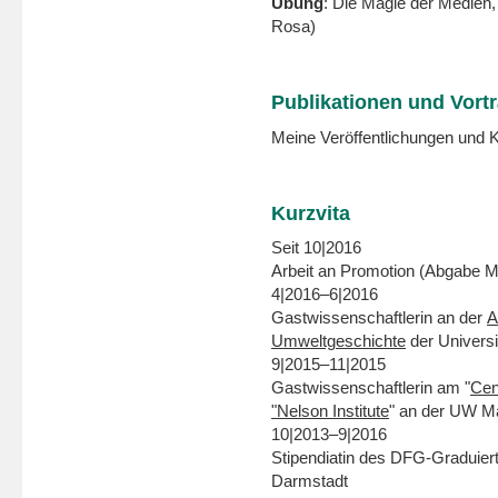
Übung
: Die Magie der Medien,
Rosa)
Publikationen und Vort
Meine Veröffentlichungen und K
Kurzvita
Seit 10|2016
Arbeit an Promotion (Abgabe M
4|2016–6|2016
Gastwissenschaftlerin an der
A
Umweltgeschichte
der Universi
9|2015–11|2015
Gastwissenschaftlerin am "
Cen
"Nelson Institute
" an der UW M
10|2013–9|2016
Stipendiatin des DFG-Graduiert
Darmstadt