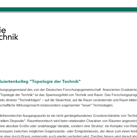
uiertenkolleg "Topologie der Technik"
hungsgegenstand des von der Deutschen Forschungsgemeinschaft finanzierten Graduierte
"Topologie der Technik" ist das Spannungs­feld von Technik und Raum. Das Forschungsprog
eits direkter "Technikfolgen" – auf die Situiertheit, auf die Raum verändernde und Raum bilde
lschaftliche Wirkungsmacht insbesondere sogenannter "neuer" Technologien.
iktheoretischer Ausgangspunkt ist ein nicht gerätegebundenes Grundverständnis von Techni
iellem Dispositiv". Raumtheoretisch wird beim relationalen Charakter von Räumen angesetzt
eine absolute Größe oder unabhängige Variable, sondern eine Struktur: ein Komplex von Rela
ionstypen zwischen möglichen Gegenstands- oder Ereignisklassen, der diese zum einen fest
n aber durch Praxis seinerseits auch wieder verändert wird. Darüber hinaus wird darauf a