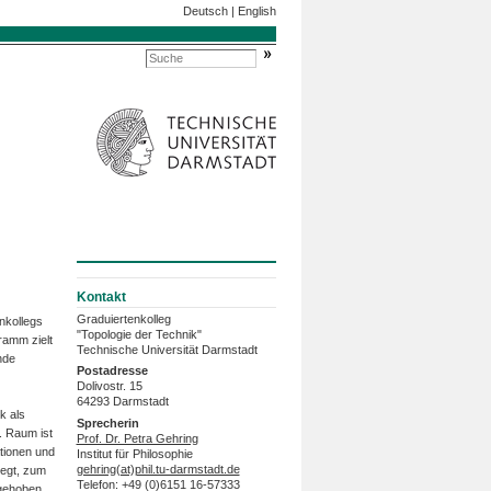
Deutsch
|
English
Kontakt
Graduiertenkolleg
nkollegs
"Topologie der Technik"
ramm zielt
Technische Universität Darmstadt
nde
Postadresse
Dolivostr. 15
64293 Darmstadt
k als
Sprecherin
. Raum ist
Prof. Dr. Petra Gehring
tionen und
Institut für Philosophie
gehring(at)phil.tu-darmstadt.de
legt, zum
Telefon: +49 (0)6151 16-57333
bgehoben,