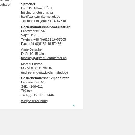
Sprecher
ss­baren
Prof. Dr. Mikael Hård
Institut für Geschichte
hard(at)ifs.tu-darmstadt.de
Telefon: +49 (0)6151 16-57316
Besucheradresse Koordination
Landwehrstr. 54
S4|24 117
Telefon: +49 (0)6151 16-57365
Fax: +49 (0)6151 16-57456
Anne Batsche
Di-Fr 10-15 Uhr
topologie(at)ifs.tu-darmstadt.de
Marcel Endres
Mo-Mi 8.30-15.30 Uhr
endres(at)gugw.tu-darmstadt.de
Besucheradresse Stipendiaten
Landwehrstr. 54
S4|24 106–112
Telefon
+49 (0)6151 16-57444
Wegbeschreibung