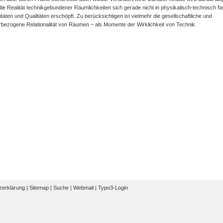
ie Realität technikgebundener Räumlichkeiten sich gerade nicht in physikalisch-technisch fa
täten und Qualitäten erschöpft. Zu berücksichtigen ist vielmehr die gesellschaft­liche und
bezogene Relationalität von Räumen – als Momente der Wirklichkeit von Technik.
zerklärung
|
Sitemap
|
Suche
|
Webmail
|
Typo3-Login