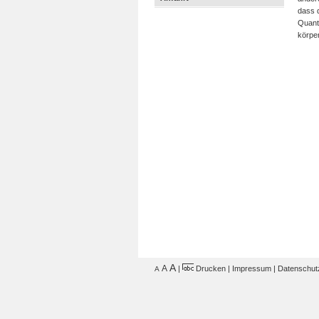
dass d
Quanti
körper
A
A
|
Drucken
|
Impressum
|
Datenschut
A