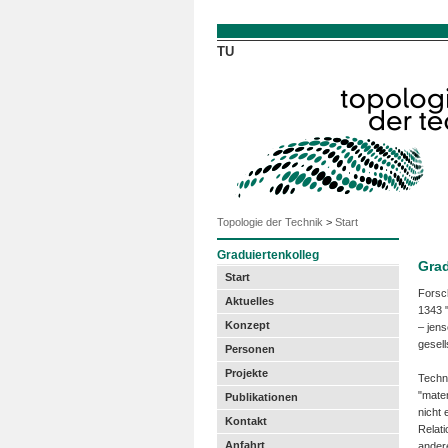
Direkt zum Inhalt
TU
Topologie der Technik
>
Start
Graduiertenkolleg
Grad
Start
Forsc
Aktuelles
1343 
Konzept
– jens
gesel
Personen
Projekte
Techn
"mater
Publikationen
nicht 
Kontakt
Relat
Anfahrt
andere